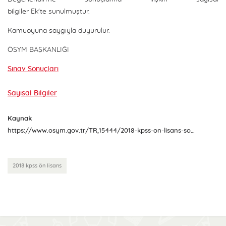
bilgiler Ek'te sunulmuştur.
Kamuoyuna saygıyla duyurulur.
ÖSYM BAŞKANLIĞI
Sınav Sonuçları
Sayısal Bilgiler
Kaynak
https://www.osym.gov.tr/TR,15444/2018-kpss-on-lisans-sonuclari-aciklandi-28112018.html
2018 kpss ön lisans