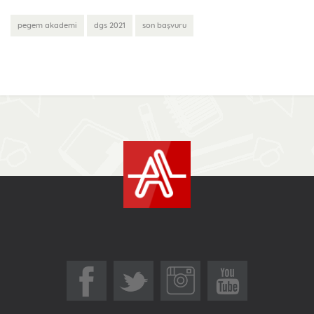
pegem akademi
dgs 2021
son başvuru