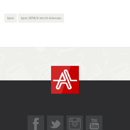
kpss
kpss 2018/6 tercih kılavuzu