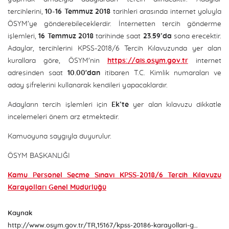
tercihlerini,
10-16 Temmuz 2018
tarihleri arasında internet yoluyla
ÖSYM’ye gönderebileceklerdir. İnternetten tercih gönderme
işlemleri,
16 Temmuz 2018
tarihinde saat
23.59’da
sona erecektir.
Adaylar, tercihlerini KPSS-2018/6 Tercih Kılavuzunda yer alan
kurallara göre, ÖSYM'nin
https://ais.osym.gov.tr
internet
adresinden saat
10.00'dan
itibaren T.C. Kimlik numaraları ve
aday şifrelerini kullanarak kendileri yapacaklardır.
Adayların tercih işlemleri için
Ek’te
yer alan kılavuzu dikkatle
incelemeleri önem arz etmektedir.
Kamuoyuna saygıyla duyurulur.
ÖSYM BAŞKANLIĞI
Kamu Personel Seçme Sınavı KPSS-2018/6 Tercih Kılavuzu
Karayolları Genel Müdürlüğü
Kaynak
http://www.osym.gov.tr/TR,15167/kpss-20186-karayollari-genel-mudurlugunun-sozlesmeli-pozisyonlarina-yerlestirme-yapmak-icin-adaylardan-tercih-alinacak-10072018.html