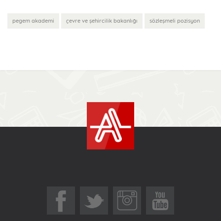
pegem akademi
çevre ve şehircilik bakanlığı
sözleşmeli pozisyon