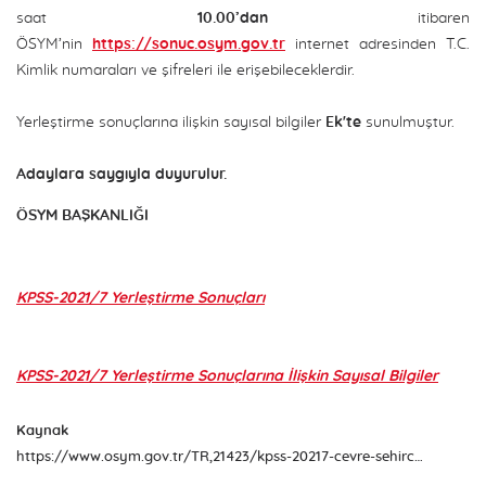
saat
10.00’dan
itibaren
ÖSYM’nin
https://sonuc.osym.gov.tr
internet adresinden T.C.
Kimlik numaraları ve şifreleri ile erişebileceklerdir.
Yerleştirme sonuçlarına ilişkin sayısal bilgiler
Ek'te
sunulmuştur.
Adaylara saygıyla duyurulur.
ÖSYM BAŞKANLIĞI
KPSS-2021/7 Yerleştirme Sonuçları
KPSS-2021/7 Yerleştirme Sonuçlarına İlişkin Sayısal Bilgiler
Kaynak
https://www.osym.gov.tr/TR,21423/kpss-20217-cevre-sehircilik-ve-iklim-degisikligi-bakanliginin-sozlesmeli-pozisyonlarina-yerlestirme-sonuclari-aciklandi-17112021.html