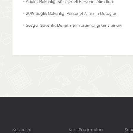
Adalet Bakanlığı Sözleşmeli Personel Alım İlanı
2019 Sağlık Bakanlığı Personel Alımının Detayları
Sosyal Güvenlik Denetmen Yardımcılığı Giriş Sınavı
24. Dönem Pomem Giriş Sınavı Kılavuzu Ve Başvurusu
T.c. Adalet Bakanlığı Adli Tıp Kurumu Sözleşmeli
Personel İstihdamı Sınav İlanı
Tedaş Müfettiş Yardımcılığı Giriş Sınavı Duyurusu
Hakimler Ve Savcılar Kurulu Sürekli İşçi Alım İlanı
Enerji Piyasası Düzenleme Kurumu Personel Alımı
Sınav Duyurusu
MEB Sözleşmeli Bilişim Personeli Alım İlanı
Kgk Uzman Yardımcılığı Sınav İlanı
Kurumsal
Kurs Programları
Şub
Gençlik Ve Spor Bakanlığı 3 Bin 243 Personel Alacak