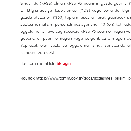
Sınavında (KPSS) alınan KPSS P3 puanının yüzde yetmişi (%7
Dil Bilgisi Seviye Tespit Sınavı (YDS) veya buna denkli
yüzde otuzunun (%30) toplamı esas alınarak yapılacak 
sözleşmeli bilişim personeli pozisyonunun 10 (on) katı ad
uygulamalı sınava çağrılacaktır. KPSS P3 puanı olmayan v
yabancı dil puanı olmayan veya belge ibraz etmeyen adayın
Yapılacak olan sözlü ve uygulamalı sınav sonucunda olu
istihdam edilecektir.
İlan tam metni için
tıklayın
.
Kaynak
https://www.tbmm.gov.tr/docs/sozlesmeli_bilisim_pe