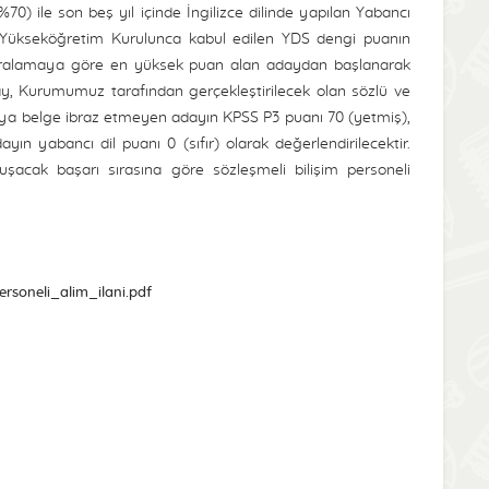
0) ile son beş yıl içinde İngilizce dilinde yapılan Yabancı
ği Yükseköğretim Kurulunca kabul edilen YDS dengi puanın
sıralamaya göre en yüksek puan alan adaydan başlanarak
ay, Kurumumuz tarafından gerçekleştirilecek olan sözlü ve
eya belge ibraz etmeyen adayın KPSS P3 puanı 70 (yetmiş),
 yabancı dil puanı 0 (sıfır) olarak değerlendirilecektir.
şacak başarı sırasına göre sözleşmeli bilişim personeli
rsoneli_alim_ilani.pdf