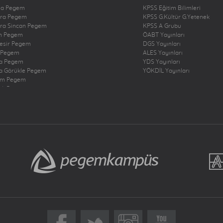
na Pegem
KPSS Eğitim Bilimleri
ra Pegem
KPSS G.Kültür G.Yetenek
ra Sincan Pegem
KPSS A Grubu
n Pegem
ÖABT Yayınları
kesir Pegem
DGS Yayınları
 Pegem
ALES Yayınları
a Pegem
YDS Yayınları
a Görükle Pegem
YÖKDİL Yayınları
um Pegem
zli Pegem
rbakır Pegem
ne Pegem
ığ Pegem
ncan Pegem
rum Pegem
şehir Pegem
antep Pegem
y Dörtyol Pegem
nbul Bakırköy Pegem
nbul Çekmeköy Pegem
nbul Kadıköy Pegem
nbul Pendik Pegem
nbul Ümraniye Pegem
r Pegem
eri Pegem