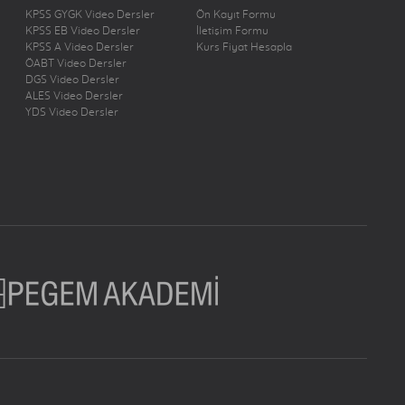
KPSS GYGK Video Dersler
Ön Kayıt Formu
KPSS EB Video Dersler
İletişim Formu
KPSS A Video Dersler
Kurs Fiyat Hesapla
ÖABT Video Dersler
DGS Video Dersler
ALES Video Dersler
YDS Video Dersler