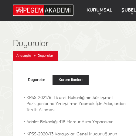
KURUMSAL
ŞUBE
Duyurular
Anasayfa
Duyurular
Duyurular
Kurum İlanları
KPSS-2021/6: Ticaret Bakanlığının Sözleşmeli
Pozisyonlarına Yerleştirme Yapmak İçin Adaylardan
Tercih Alınması
Adalet Bakanlığı 418 Memur Alımı Yapacaktır
KPSS-2020/13 Karayolları Genel Müdürlüğünün