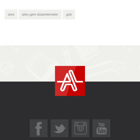
ales
ales yeni düzenlemeler
yök