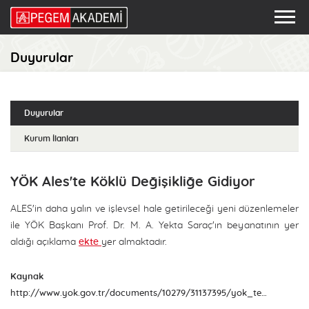
Duyurular
Duyurular
Kurum İlanları
YÖK Ales'te Köklü Değişikliğe Gidiyor
ALES'in daha yalın ve işlevsel hale getirileceği yeni düzenlemeler
ile YÖK Başkanı Prof. Dr. M. A. Yekta Saraç'ın beyanatının yer
aldığı açıklama
ekte
yer almaktadır.
Kaynak
http://www.yok.gov.tr/documents/10279/31137395/yok_ten_ales_te_koklu_degisiklik.pdf/