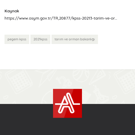
Kaynak
https://www.osym.gov.tr/TR,20877/kpss-20213-tarim-ve-orman-bakanligi-meteoroloji-genel-mudurlugunun-sozlesmeli-pozisyonlarina--yerlestirme-sonuclari-aciklandi-10022021.html
pegem kpss
2021kpss
tarım ve orman bakanlığı