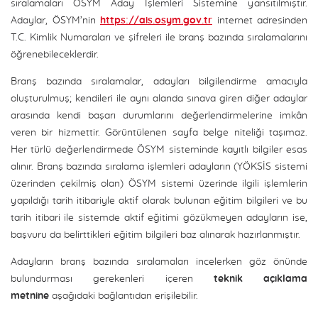
sıralamaları ÖSYM Aday İşlemleri Sistemine yansıtılmıştır.
Adaylar, ÖSYM’nin
https://ais.osym.gov.tr
internet adresinden
T.C. Kimlik Numaraları ve şifreleri ile branş bazında sıralamalarını
öğrenebileceklerdir.
Branş bazında sıralamalar, adayları bilgilendirme amacıyla
oluşturulmuş; kendileri ile aynı alanda sınava giren diğer adaylar
arasında kendi başarı durumlarını değerlendirmelerine imkân
veren bir hizmettir. Görüntülenen sayfa belge niteliği taşımaz.
Her türlü değerlendirmede ÖSYM sisteminde kayıtlı bilgiler esas
alınır. Branş bazında sıralama işlemleri adayların (YÖKSİS sistemi
üzerinden çekilmiş olan) ÖSYM sistemi üzerinde ilgili işlemlerin
yapıldığı tarih itibariyle aktif olarak bulunan eğitim bilgileri ve bu
tarih itibari ile sistemde aktif eğitimi gözükmeyen adayların ise,
başvuru da belirttikleri eğitim bilgileri baz alınarak hazırlanmıştır.
Adayların branş bazında sıralamaları incelerken göz önünde
bulundurması gerekenleri içeren
teknik açıklama
metnine
aşağıdaki bağlantıdan erişilebilir.